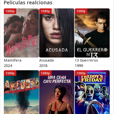
Peliculas realcionas
1080p
1080p
1080p
Mamífera
Acusada
13 Guerreros
2024
2018
1999
1080p
1080p
1080p