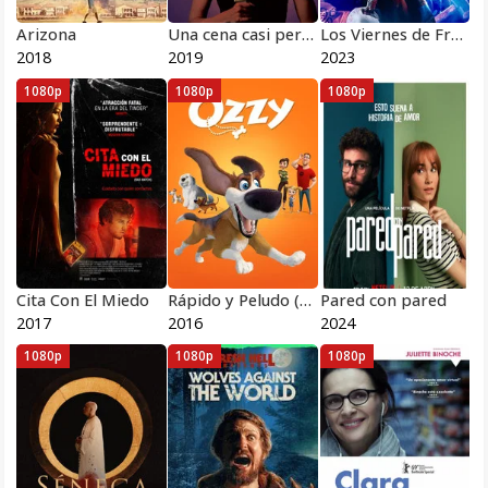
Arizona
Una cena casi perfecta
Los Viernes de Freddy
2018
2019
2023
1080p
1080p
1080p
Cita Con El Miedo
Rápido y Peludo (Ozzy)
Pared con pared
2017
2016
2024
1080p
1080p
1080p