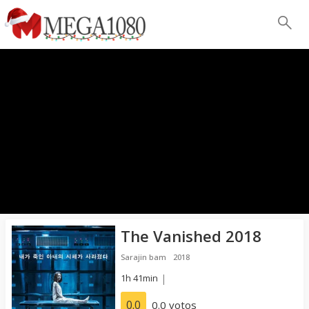
The Vanished 2018
Sarajin bam
2018
1h 41min
|
0.0
0.0 votos