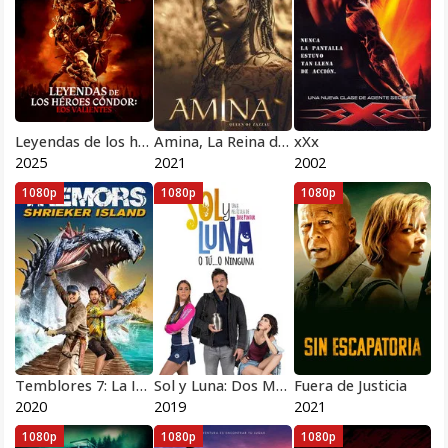
Leyendas de los heroes Condor Los valientes
Amina, La Reina de Guerra
xXx
2025
2021
2002
1080p
1080p
1080p
Temblores 7: La Isla Shrieker
Sol y Luna: Dos Mejor Que Una
Fuera de Justicia
2020
2019
2021
1080p
1080p
1080p