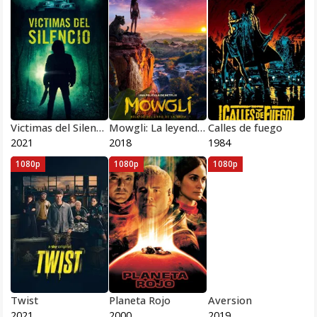
Victimas del Silencio
Mowgli: La leyenda de la selva
Calles de fuego
2021
2018
1984
1080p
1080p
1080p
Twist
Planeta Rojo
Aversion
2021
2000
2019