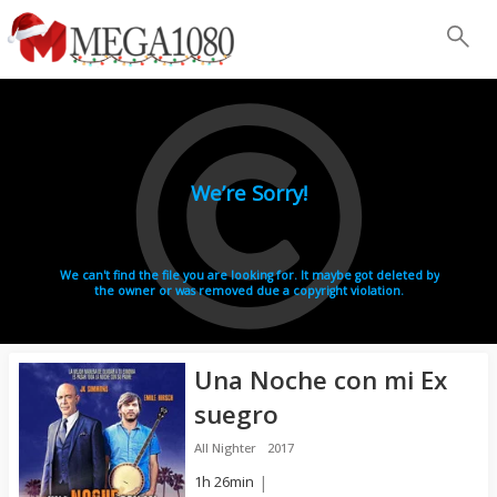
Una Noche con mi Ex
suegro
All Nighter
2017
1h 26min
|