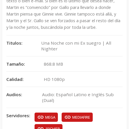
texto o bien e-mail. Si bien es lo último que desea hacer,
Martin es “convencido” por Gallo para llevarlo a donde
Martin piensa que Ginnie vive. Ginnie tampoco está allá, y
Martin y el Sr. Gallo se ven forzados a pasar el resto del día
y la noche juntos, buscándola por toda la urbe.
Titulos:
Una Noche con mi Ex suegro | All
Nighter
Tamaño:
868.8 MB
Calidad:
HD 1080p
Audios:
Audio: Español Latino e Inglés Sub
(Dual)
Servidores:
MEGA
MEDIAFIRE
1FICHIER