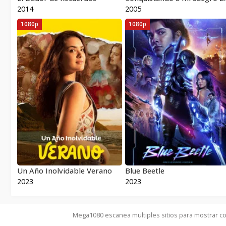
2014
2005
1080p
1080p
Un Año Inolvidable Verano
Blue Beetle
2023
2023
Mega1080 escanea multiples sitios para mostrar co