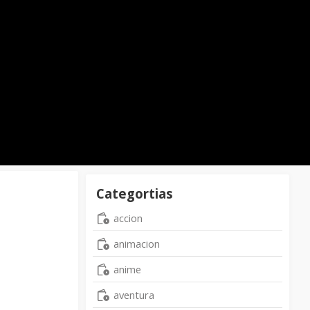
Categortias
accion
animacion
anime
aventura