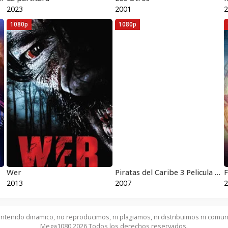
2023
2001
2
1080p
1080p
Wer
Piratas del Caribe 3 Pelicula Completa HD 1080 [MEGA] [LATINO]
F
2013
2007
2
ntenido dinamico, no reproducimos, ni plagiamos, ni distribuimos ni comun
Mega1080 2026 Todos los derechos reservados.