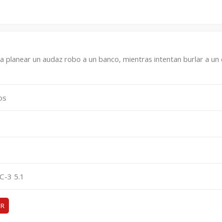
a planear un audaz robo a un banco, mientras intentan burlar a un 
os
C-3 5.1
ER