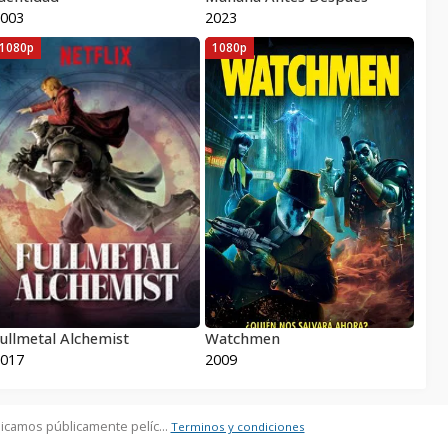
003
2023
1080p
1080p
ullmetal Alchemist
Watchmen
017
2009
icamos públicamente pelíc...
Terminos y condiciones