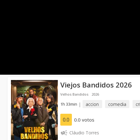
Viejos Bandidos 2026
Velhos Bandidos
2026
1h 33min
|
accion
comedia
c
0.0
0.0 votos
Cláudio Torres