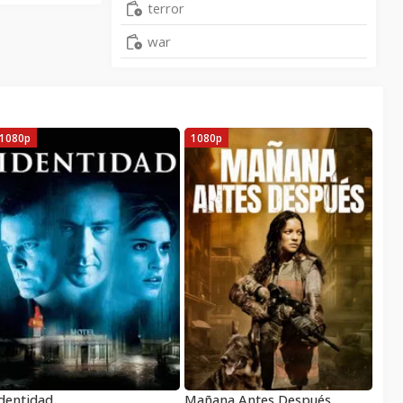
terror
war
1080p
1080p
dentidad
Mañana Antes Después