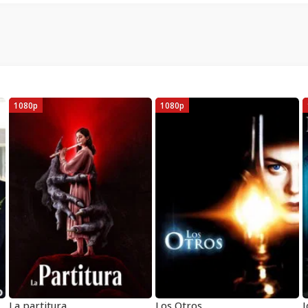
1080p
1080p
 mi Suegro 2005
La partitura
Los Otros
I