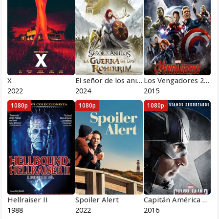
X
El señor de los anillos: La guerra de los Rohirrim
Los Vengadores 2 La era de Ultrón 3D
2022
2024
2015
1080p
1080p
1080p
Hellraiser II
Spoiler Alert
Capitán América 3 Civil War
1988
2022
2016