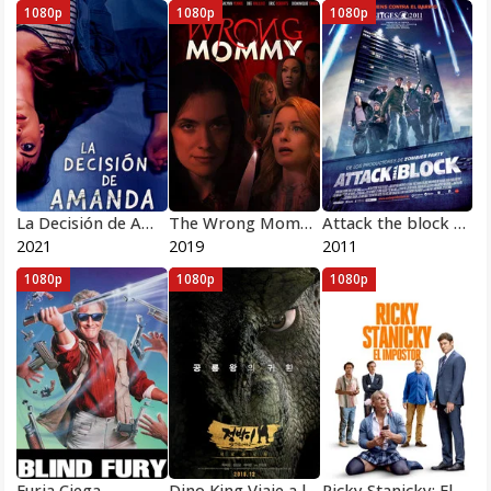
1080p
1080p
1080p
La Decisión de Amanda
The Wrong Mommy
Attack the block 2011
2021
2019
2011
1080p
1080p
1080p
Furia Ciega
Dino King Viaje a la Montaña de Fuego
Ricky Stanicky: El impostor