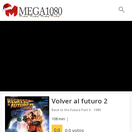
Volver al futuro 2
Back to the Future Part II
1989
108 min
|
0.0
0.0 votos