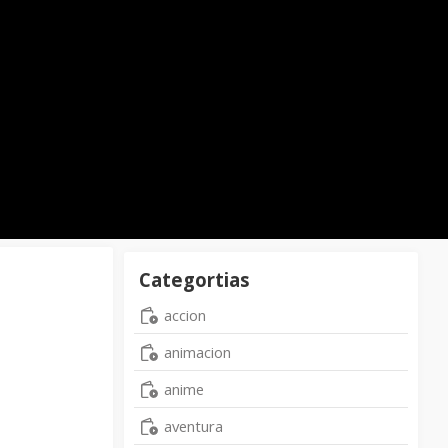
Categortias
accion
animacion
anime
aventura