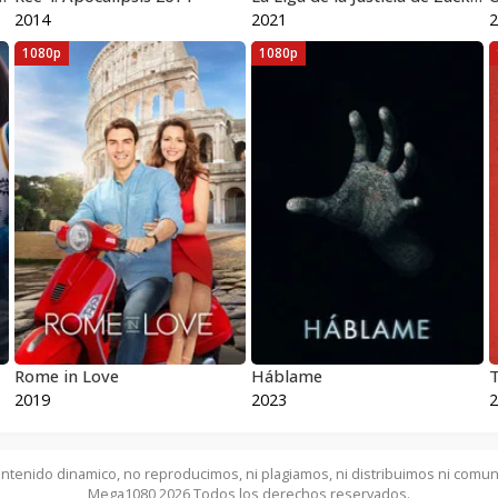
2014
2021
2
1080p
1080p
Rome in Love
Háblame
T
2019
2023
2
ntenido dinamico, no reproducimos, ni plagiamos, ni distribuimos ni comun
Mega1080 2026 Todos los derechos reservados.