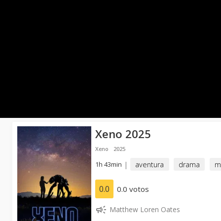
Xeno 2025
Xeno
2025
1h 43min
|
aventura
drama
m
0.0
0.0 votos
Matthew Loren Oates