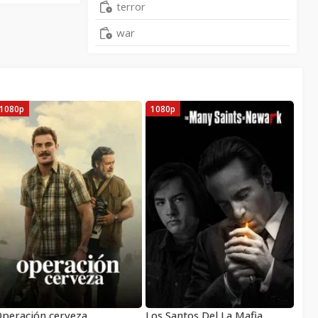
terror
war
1080p
1080p
peración cerveza
Los Santos Del La Mafia