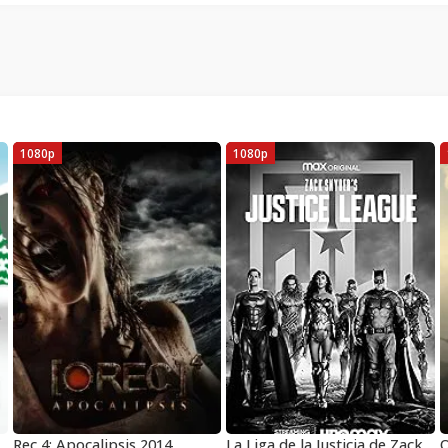
1080p
1080p
ndo al Panderverso
Rec 4: Apocalipsis 2014
La Liga de la Justicia de Zack Snyder
O