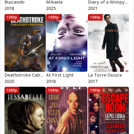
Buscando
Mikaela
Diary of a Wimpy Kid
2018
2025
2021
1080p
1080p
1080p
Deathstroke Caballeros y Dragones
At First Light
La Torre Oscura
2020
2018
2017
1080p
1080p
1080p