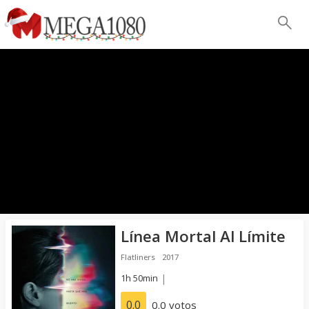
Línea Mortal Al Límite
Flatliners
2017
1h 50min
|
0.0
0.0 votos