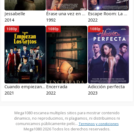
Jessabelle
Érase una vez en China 2
Escape Room: La Pel·lícula
2014
1992
2022
1080p
1080p
1080p
Cuando empiezan los gritos
Encerrada
Adicción perfecta
2021
2022
2023
Mega1080 escanea multiples sitios para mostrar contenido
dinamico, no reproducimos, ni plagiamos, ni distribuimos ni
comunicamos públicamente pelíc...
Terminos y condiciones
Mega1080 2026 Todos los derechos reservados.